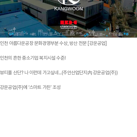
인천 아름다운공장 문화경영부분 수상, 방산 전문 [강운공업]
인천의 흔한 중소기업 복지시설 수준!
뷰티풀 산단? 나 이런데 가고싶네...(주안산업단지內 강운공업(주))
강운공업(주)에 ‘스마트 가든’ 조성