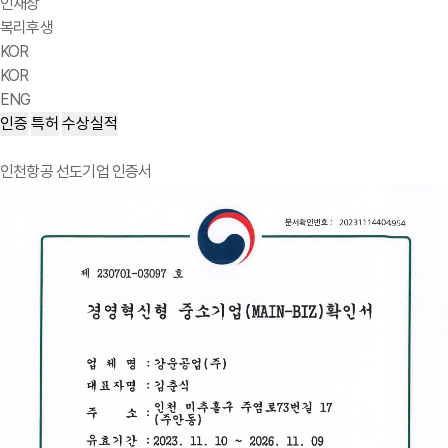
인재상
복리후생
KOR
KOR
ENG
인증
특허
수상실적
인천항공 선도기업 인증서