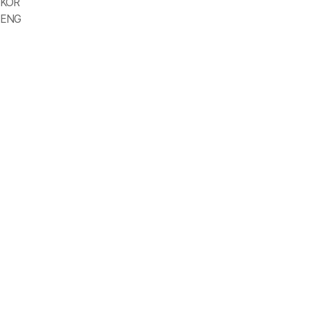
KOR
ENG
자유로운 휴가 사용 권장
연차, 월차, 하계, 경조, 출산, 육아, 특별휴가 등
4대 보험 및 퇴직 연금
국민, 고용, 산재, 건강보험