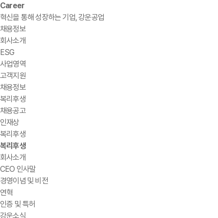
Career
혁신을 통해 성장하는 기업, 강운공업
채용정보
회사소개
ESG
사업영역
고객지원
채용정보
복리후생
채용공고
인재상
복리후생
복리후생
회사소개
CEO 인사말
경영이념 및 비전
연혁
인증 및 특허
강운소식